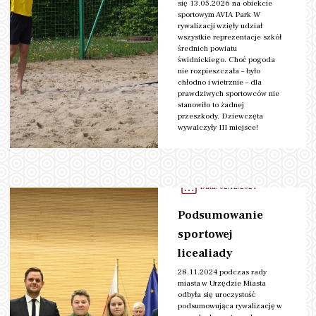
się 13.05.2026 na obiekcie
sportowym AVIA Park W
rywalizacji wzięły udział
wszystkie reprezentacje szkół
średnich powiatu
świdnickiego. Choć pogoda
nie rozpieszczała – było
chłodno i wietrznie – dla
prawdziwych sportowców nie
stanowiło to żadnej
przeszkody. Dziewczęta
wywalczyły III miejsce!
Kategoria:
Rozgrywki
czytaj więcej
Sportowe
Data: 02/12/2024
Podsumowanie
sportowej
licealiady
28.11.2024 podczas rady
miasta w Urzędzie Miasta
odbyła się uroczystość
podsumowująca rywalizację w