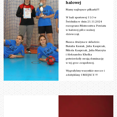
halowej
Mamy najlepsze piłkarki!!!
W hali sportowej I LO w
Świdniku w dniu 21.11.2024
rozegrano Mistrzostwa Powiatu
w halowej piłce nożnej
dziewcząt.
Nasza drużyna w składzie:
Natalia Kusiak, Julia Kasprzak,
Nikola Kasprzak, Julia Marzęta
i Aleksandra Kłudka
potwierdziły swoją dominację
w tej grze zespołowej.
Wygrałyśmy wszystkie mecze i
zdobyliśmy I MIEJSCE !!!
czytaj więcej