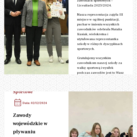
zawodach sportowych –
Licealiada 2023/2024.
Nasza reprezentacja zajęła III
miejsce w ogólnej punktacji,
puchar w imieniu wszystkich
zawodników odebrała Natalia
Kusiak, wielokrotna i
utytułowana reprezentantka
szkoły w różnych dyscyplinach
sportowych.
Gratulujemy wszystkim
zawodnikom naszej szkoły za
walkę sportową i wysiłek
podczas zawodów jest to Wasz
sukces !!!
Kategoria:
Rozgrywki
czytaj więcej
Sportowe
Data: 02/12/2024
Zawody
wojewódzkie w
pływaniu