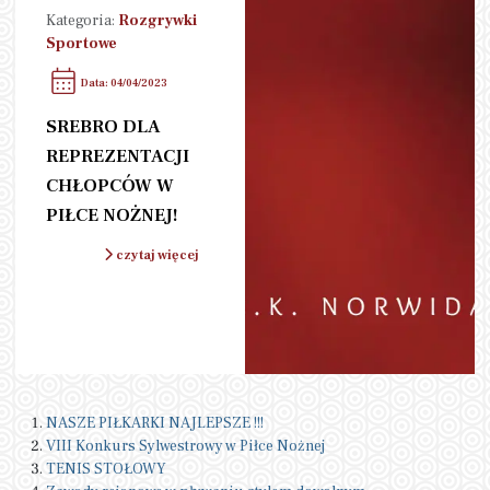
Kategoria:
Rozgrywki
Sportowe
Data: 04/04/2023
SREBRO DLA
REPREZENTACJI
CHŁOPCÓW W
PIŁCE NOŻNEJ!
czytaj więcej
NASZE PIŁKARKI NAJLEPSZE !!!
VIII Konkurs Sylwestrowy w Piłce Nożnej
TENIS STOŁOWY