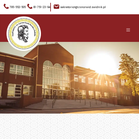
795-552-505
81-751-23-94
sekretariat@zsnorwid.swidnik.pl
≡