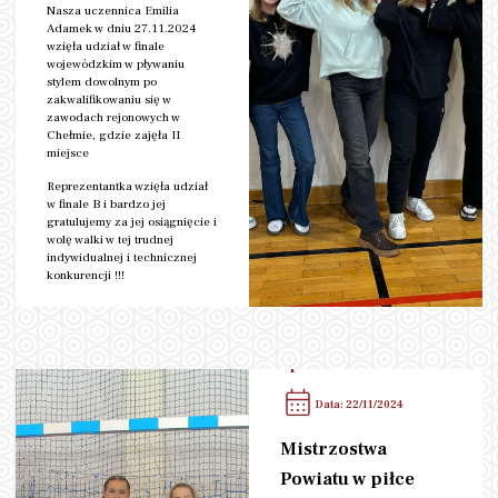
Nasza uczennica Emilia
Adamek w dniu 27.11.2024
wzięła udział w finale
wojewódzkim w pływaniu
stylem dowolnym po
zakwalifikowaniu się w
zawodach rejonowych w
Chełmie, gdzie zajęła II
miejsce
Reprezentantka wzięła udział
w finale B i bardzo jej
gratulujemy za jej osiągnięcie i
wolę walki w tej trudnej
indywidualnej i technicznej
konkurencji !!!
czytaj więcej
Kategoria:
Rozgrywki
Sportowe
Data: 22/11/2024
Mistrzostwa
Powiatu w piłce