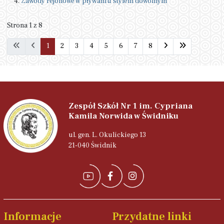
Zawody rejonowe w pływaniu stylem dowolnym
Strona 1 z 8
1
2
3
4
5
6
7
8
Zespół Szkół Nr 1 im. Cypriana
Kamila Norwida w Świdniku
ul. gen. L. Okulickiego 13
21-040 Świdnik
Informacje
Przydatne linki