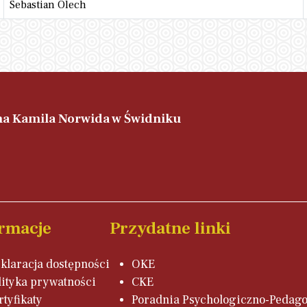
Sebastian Olech
ana Kamila Norwida w Świdniku
rmacje
Przydatne linki
klaracja dostępności
OKE
lityka prywatności
CKE
rtyfikaty
Poradnia Psychologiczno-Pedag