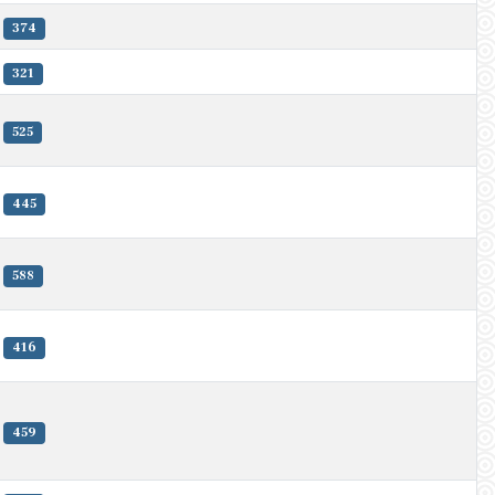
374
321
525
445
588
416
459