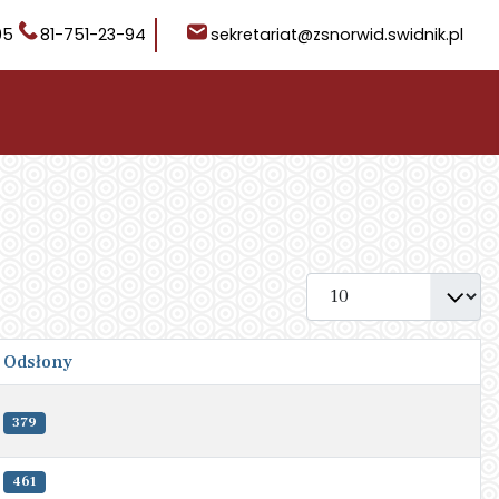
05
81-751-23-94
sekretariat@zsnorwid.swidnik.pl
Pokaż #
Odsłony
379
461