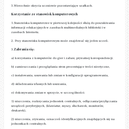
5.Wierzchnie okrycia uczniowie pozostawiają w szafkach.
Korzystanie ze stanowisk komputerowych
1.Stanowiska komputerowe w pierwszej kolejności służą do poszukiwania
informacji edukacyjnych w zasobach multimedialnych biblioteki i w
zasobach Internetu.
2. Przy stanowisku komputerowym może znajdować się jeden uczeń.
3.
Zabrania się:
a) korzystania z komputerów do gier i zabaw, prywatnej korespondencji.
b) zamieszczania i przeglądania stron prezentujące treści nieetyczne,
c) instalowania, usuwania lub zmian w konfiguracji oprogramowania,
d) składowania własnych lub usuwania,
e) dokonywania zmian w sprzęcie, w szczególności:
1) niszczenia, rozkręcania jednostek centralnych, odłączania/przyłączania
urządzeń peryferyjnych, (klawiatur, myszy, słuchawek, monitorów,
drukarek),
2) niszczenia, zrywania, oznaczeń identyfikacyjnych znajdujących się na
jednostkach centralnych.