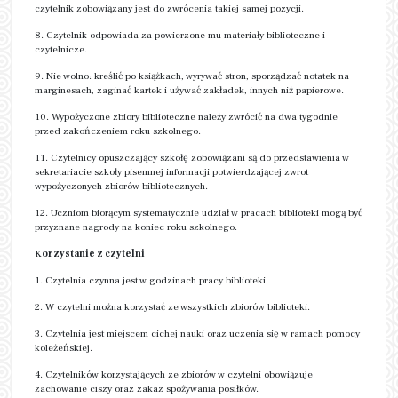
czytelnik zobowiązany jest do zwrócenia takiej samej pozycji.
8. Czytelnik odpowiada za powierzone mu materiały biblioteczne i
czytelnicze.
9. Nie wolno: kreślić po książkach, wyrywać stron, sporządzać notatek na
marginesach, zaginać kartek i używać zakładek, innych niż papierowe.
10. Wypożyczone zbiory biblioteczne należy zwrócić na dwa tygodnie
przed zakończeniem roku szkolnego.
11. Czytelnicy opuszczający szkołę zobowiązani są do przedstawienia w
sekretariacie szkoły pisemnej informacji potwierdzającej zwrot
wypożyczonych zbiorów bibliotecznych.
12. Uczniom biorącym systematycznie udział w pracach biblioteki mogą być
przyznane nagrody na koniec roku szkolnego.
K
orzystanie z czytelni
1. Czytelnia czynna jest w godzinach pracy biblioteki.
2. W czytelni można korzystać ze wszystkich zbiorów biblioteki.
3. Czytelnia jest miejscem cichej nauki oraz uczenia się w ramach pomocy
koleżeńskiej.
4. Czytelników korzystających ze zbiorów w czytelni obowiązuje
zachowanie ciszy oraz zakaz spożywania posiłków.