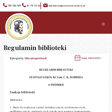
795-552-505
81-751-23-94
sekretariat@zsnorwid.swidnik.pl
≡
Regulamin biblioteki
Kategoria:
Uncategorised
Data: 04/11/2015
REGULAMIN BIBLIOTEKI
ZESPOŁU SZKÓŁ Nr 1 im. C. K. NORWIDA
w ŚWDNIKU
Funkcje biblioteki
Biblioteka:
1. Służy do realizacji zadań dydaktycznych, wychowawczych,
profilaktycznych, opiekuńczych szkoły oraz wspiera doskonalenie