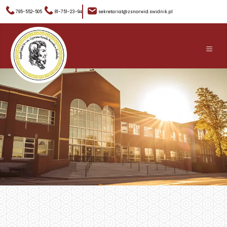
795-552-505
81-751-23-94
sekretariat@zsnorwid.swidnik.pl
≡