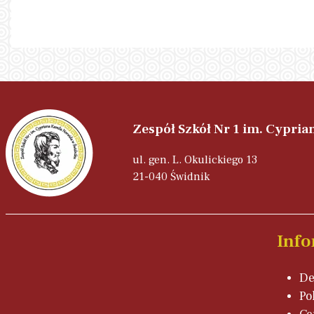
Zespół Szkół Nr 1 im. Cypri
ul. gen. L. Okulickiego 13
21-040 Świdnik
Info
De
Po