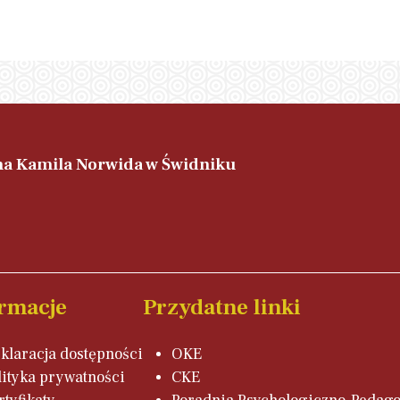
ana Kamila Norwida w Świdniku
rmacje
Przydatne linki
klaracja dostępności
OKE
lityka prywatności
CKE