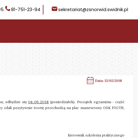
05
81-751-23-94
sekretariat@zsnorwid.swidnik.pl
Data: 15/05/2018
u, odbędzie się
04.06.2018
(poniedziałek). Początek egzaminu - część
rzy zdali pozytywnie teorię przechodzą na plac manewrowy OSK PIOTR,
Kierownik szkolenia praktycznego