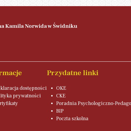
ana Kamila Norwida w Świdniku
rmacje
Przydatne linki
klaracja dostępności
OKE
lityka prywatności
CKE
rtyfikaty
Poradnia Psychologiczno-Pedag
BIP
Poczta szkolna