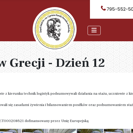
795-552-5
w Grecji - Dzień 12
e z kierunku technik logistyk podsumowywali działania na stażu, uczniowie z k
mowali się zasadami żywienia i bilansowaniem posiłków oraz podsumowaniem sta
VET000208621 dofinansowany przez Unię Europejską