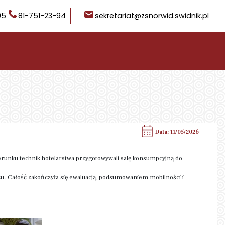
05
81-751-23-94
sekretariat@zsnorwid.swidnik.pl
Data: 11/05/2026
ierunku technik hotelarstwa przygotowywali salę konsumpcyjną do
żu. Całość zakończyła się ewaluacją, podsumowaniem mobilności i