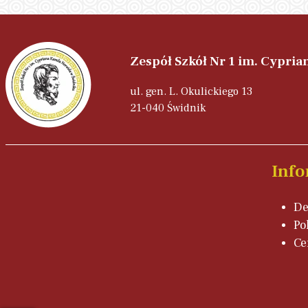
Zespół Szkół Nr 1 im. Cypri
ul. gen. L. Okulickiego 13
21-040 Świdnik
Info
De
Po
Ce