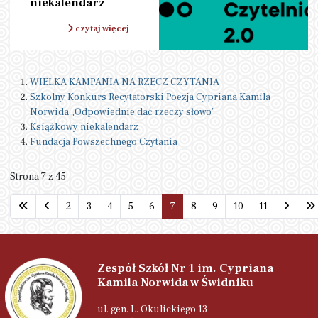
niekalendarz
czytaj więcej
WIELKA KAMPANIA NA RZECZ CZYTANIA
Szkolny Konkurs Recytatorski Poezja Cypriana Kamila
Norwida „Odpowiednie dać rzeczy słowo”
Książkowy niekalendarz
Fundacja Powszechnego Czytania
Strona 7 z 45
2
3
4
5
6
7
8
9
10
11
Zespół Szkół Nr 1 im. Cypriana
Kamila Norwida w Świdniku
ul. gen. L. Okulickiego 13