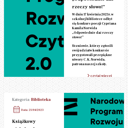
rzeczy słowo!”
W dniu 17 kwietnia 2023r. w
szkolnej bibliotece odbył
się konkurs poezji Cypriana
Kamila Norwida
„Odpowiednie dać rzeczy
słowo!”
Uczniowie, którzy zgłosili
swój udział w konkursie
przygotowali przepiękne
utwory C. K. Norwida,
patrona naszej szkoły.
czytaj więcej
Kategoria:
Biblioteka
Data: 21/04/2023
Książkowy