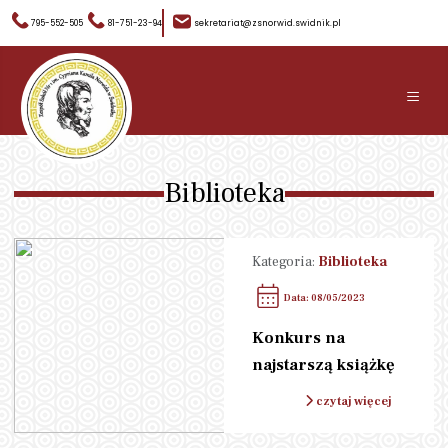
795-552-505
81-751-23-94
sekretariat@zsnorwid.swidnik.pl
≡
Biblioteka
Kategoria:
Biblioteka
Data: 08/05/2023
Konkurs na
najstarszą książkę
czytaj więcej