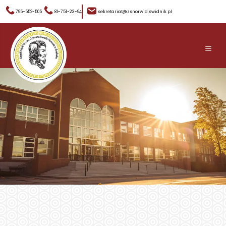
795-552-505
81-751-23-94
sekretariat@zsnorwid.swidnik.pl
≡